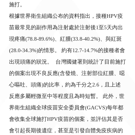
施打。
根據世界衛生組織公布的資料指出，接種HPV疫
苗最常見的副作用為注射處於注射後1至5天內出
現疼痛(78.8-89.6%)、紅腫(33.8-40.2%)、與紅斑
(28.0-34.3%)的情形。 約有12.7-14.7%的接種者會
出現頭痛的狀況。 台灣國健署則統計了目前施打
的個案出現不良反應(含發燒、注射部位紅腫、噁
心嘔吐、頭痛)的比率，約為千分之2.6，且上述
反應多屬輕微至中等程度且為時短暫。 此外，世
界衛生組織全球疫苗安全委員會(GACVS)每年都
會收集全球施打HPV疫苗的個案，並評估其是否
會引起長期後遺症，甚至是引發自體免疫疾病的