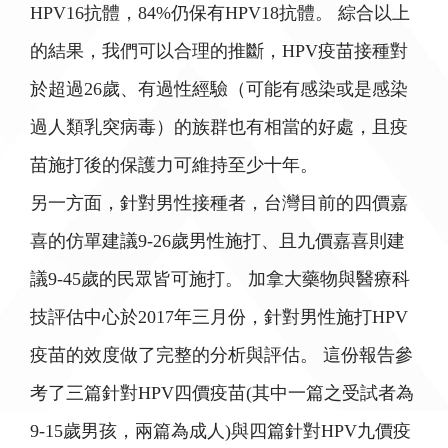
HPV16抗體，84%仍保有HPV18抗體。 綜合以上
的結果，我們可以合理的推斷，HPV疫苗接種對
於超過26歲、有過性經驗（可能有感染或是感染
過人類乳突病毒）的族群也有相當的好處，且疫
苗施打後的保護力可維持至少十年。
另一方面，針對男性接種者，台灣目前的四價嘉
喜的仿單建議9-26歲男性施打、且九價嘉喜則建
議9-45歲的民眾皆可施打。 加拿大藥物與醫療科
技評估中心於2017年三月份，針對男性施打HPV
疫苗的效度做了完整的分析與評估。 這份報告參
考了三篇針對HPV四價疫苗(其中一篇之受試者為
9-15歲男孩，兩篇為成人)與四篇針對HPV九價疫