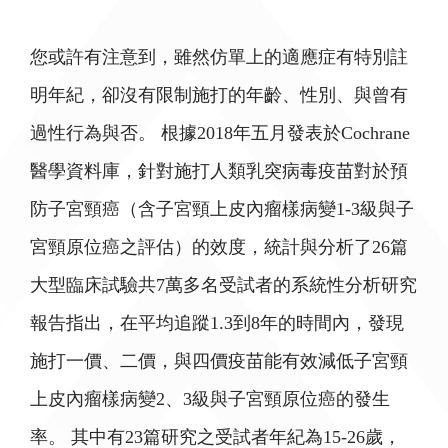
您或許有注意到，雖然仿單上的適應症有特別註
明年紀，卻沒有限制施打的年齡、性別、與曾有
過性行為與否。 根據2018年五月發表於Cochrane
醫學資料庫，針對施打人類乳突病毒疫苗對於預
防子宮頸癌（含子宮頸上皮內瘤樣病變1-3級與子
宮頸原位癌之評估）的效度，統計與分析了26篇
大型臨床試驗共7萬多名受試者的系統性分析研究
報告指出，在平均追蹤1.3到8年的時間內，發現
施打一價、二價，與四價疫苗能有效減低子宮頸
上皮內瘤樣病變2、3級與子宮頸原位癌的發生
率。 其中有23篇研究之受試者年紀為15-26歲，