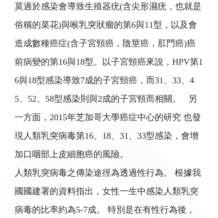
莫過於感染會導致生殖器疣(含尖形濕疣，也就是
俗稱的菜花)與喉乳突狀瘤的第6與11型，以及會
造成數種癌症(含子宮頸癌，陰莖癌，肛門癌)癌
前病變的第16與18型。以子宮頸癌來說，HPV第1
6與18型感染導致7成的子宮頸癌，而31、33、4
5、52、58型感染則與2成的子宮頸而相關。 另
一方面，2015年芝加哥大學癌症中心的研究 也發
現人類乳突病毒第16、18、31、33型感染，會增
加口咽部上皮細胞癌的風險。
人類乳突病毒之傳染途徑為透過性行為。 根據我
國國建署的資料指出，女性一生中感染人類乳突
病毒的比率約為5-7成。 特別是在有性行為後，