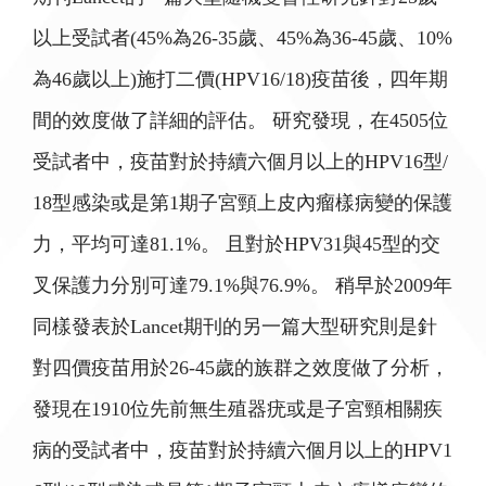
以上受試者(45%為26-35歲、45%為36-45歲、10%
為46歲以上)施打二價(HPV16/18)疫苗後，四年期
間的效度做了詳細的評估。 研究發現，在4505位
受試者中，疫苗對於持續六個月以上的HPV16型/
18型感染或是第1期子宮頸上皮內瘤樣病變的保護
力，平均可達81.1%。 且對於HPV31與45型的交
叉保護力分別可達79.1%與76.9%。 稍早於2009年
同樣發表於Lancet期刊的另一篇大型研究則是針
對四價疫苗用於26-45歲的族群之效度做了分析，
發現在1910位先前無生殖器疣或是子宮頸相關疾
病的受試者中，疫苗對於持續六個月以上的HPV1