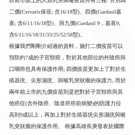
目前市面上的人類乳突病毒疫苗共有三種: 分別為
二價(Cervarix保蓓; 含16/18型)、四價(Gardasil嘉
喜; 含6/11/16/18型)、與九價(Gardasil 9，嘉喜9;
含6/11/16/18/31/33/25/52/58型)。
根據我們剛剛介紹過的資料，施打二價疫苗可以
預防約7成的子宮頸癌，對於其他部位的外陰癌與
口咽癌也具有保護作用; 四價疫苗更加上了對於生
殖器疣、尖形濕疣、與喉乳突狀瘤的保護力; 而於
兩年前上市的九價疫苗則是把對於子宮頸癌與其
他癌症(含外陰癌、陰道癌癌前病變)的防護力拉
高到9成以上，再加上對於生殖器疣尖形濕疣與喉
乳突狀瘤的保護作用。 根據高雄長庚發表於國際