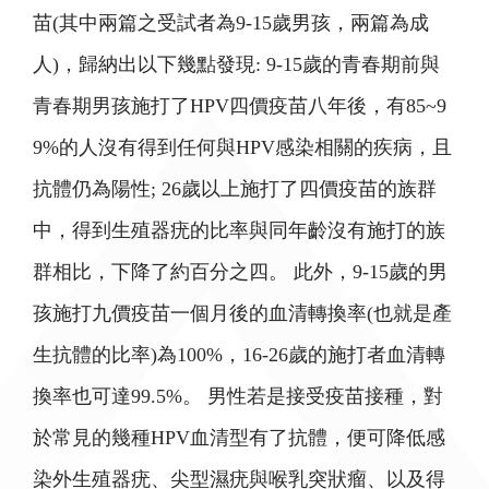
苗(其中兩篇之受試者為9-15歲男孩，兩篇為成
人)，歸納出以下幾點發現: 9-15歲的青春期前與
青春期男孩施打了HPV四價疫苗八年後，有85~9
9%的人沒有得到任何與HPV感染相關的疾病，且
抗體仍為陽性; 26歲以上施打了四價疫苗的族群
中，得到生殖器疣的比率與同年齡沒有施打的族
群相比，下降了約百分之四。 此外，9-15歲的男
孩施打九價疫苗一個月後的血清轉換率(也就是產
生抗體的比率)為100%，16-26歲的施打者血清轉
換率也可達99.5%。 男性若是接受疫苗接種，對
於常見的幾種HPV血清型有了抗體，便可降低感
染外生殖器疣、尖型濕疣與喉乳突狀瘤、以及得