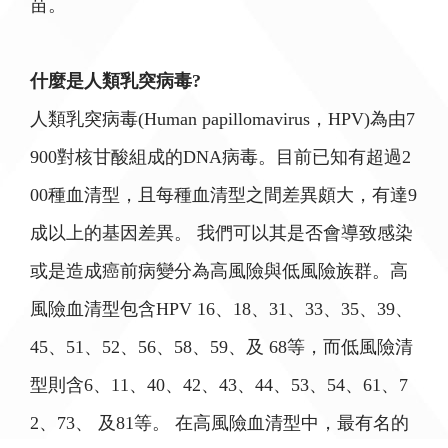
苗。
什麼是人類乳突病毒?
人類乳突病毒(Human papillomavirus，HPV)為由7
900對核甘酸組成的DNA病毒。目前已知有超過2
00種血清型，且每種血清型之間差異頗大，有達9
成以上的基因差異。 我們可以其是否會導致感染
或是造成癌前病變分為高風險與低風險族群。高
風險血清型包含HPV 16、18、31、33、35、39、
45、51、52、56、58、59、及 68等，而低風險清
型則含6、11、40、42、43、44、53、54、61、7
2、73、 及81等。 在高風險血清型中，最有名的