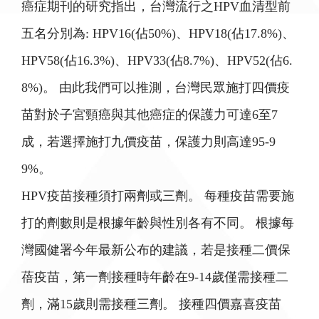
癌症期刊的研究指出，台灣流行之HPV血清型前
五名分別為: HPV16(佔50%)、HPV18(佔17.8%)、
HPV58(佔16.3%)、HPV33(佔8.7%)、HPV52(佔6.
8%)。 由此我們可以推測，台灣民眾施打四價疫
苗對於子宮頸癌與其他癌症的保護力可達6至7
成，若選擇施打九價疫苗，保護力則高達95-9
9%。
HPV疫苗接種須打兩劑或三劑。 每種疫苗需要施
打的劑數則是根據年齡與性別各有不同。 根據每
灣國健署今年最新公布的建議，若是接種二價保
蓓疫苗，第一劑接種時年齡在9-14歲僅需接種二
劑，滿15歲則需接種三劑。 接種四價嘉喜疫苗