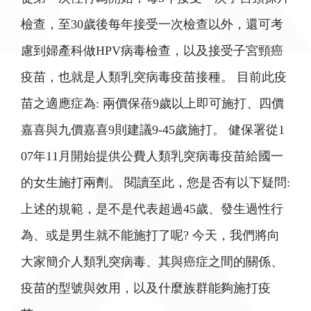
檢查，至30歲後每年接受一次檢查以外，還可考
慮到婦產科做HPV病毒檢查，以及接受子宮頸癌
疫苗，也就是人類乳突病毒疫苗接種。 目前此疫
苗之適應症為: 兩價保蓓9歲以上即可施打、四價
嘉喜與九價嘉喜9則建議9-45歲施打。 健保署從1
07年11月開始提供公費人類乳突病毒疫苗給國一
的女生施打兩劑。 閱讀至此，您是否有以下疑問:
上述的規範，是不是代表超過45歲、發生過性行
為、或是男生就不能施打了呢? 今天，我們將向
大家簡介人類乳突病毒、其與癌症之間的關係、
疫苗的型號與效用，以及什麼族群能夠施打疫