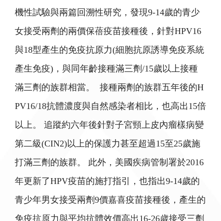
機性試驗與兩篇回溯性研究，發現9-14歲的青少
女接受兩劑的兩價保蓓疫苗接種後，針對HPV16
與18型產生的免疫抗原力(細胞抗原誘導免疫系統
產生免疫)，與同年齡接種滿三劑/15歲以上接種
滿三劑的族群相當。 接種兩劑的族群五年後的H
PV16/18抗體濃度與自然感染者相比，也高出15倍
以上。 追蹤約六年後針對子宮頸上皮內瘤樣病變
第二級(CIN2)以上的保護力甚至超過15至25歲施
打滿三劑的族群。 此外，美國疾病管制署於2016
年更新了HPV疫苗的施打指引，也指出9-14歲的
青少年男女接受兩劑9價嘉喜疫苗接種後，產生的
免疫抗原力與平均抗體效價高出16-26歲接受三劑