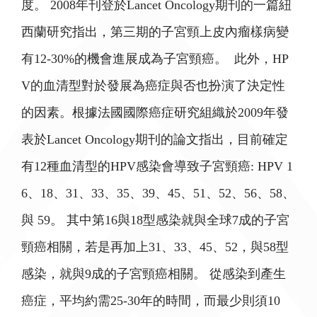
度。 2008年刊登於Lancet Oncology期刊的一篇紐
西蘭研究指出，第三期的子宮頸上皮內瘤樣病變
有12-30%的機會進展成為子宮頸癌。 此外，HP
V的血清型對於發展為癌症與否也扮演了決定性
的因素。根據法國國際癌症研究組織於2009年發
表於Lancet Oncology期刊的論文指出，目前確定
有12種血清型的HPV感染會導致子宮頸癌: HPV 1
6、18、31、33、35、39、45、51、52、56、58、
與 59。 其中第16與18型感染就與全球7成的子宮
頸癌相關，若是再加上31、33、45、52，與58型
感染，就與9成的子宮頸癌相關。 從感染到產生
癌症，平均約需25-30年的時間，而最少則須10