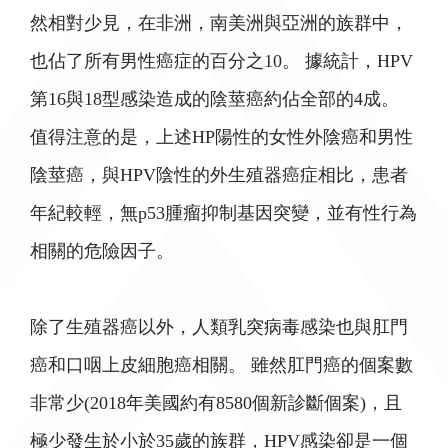
然相對少見，在非洲，南美洲與亞洲的族群中，
也佔了所有男性癌症的百分之10。 據統計，HPV
第16與18型感染造成的陰莖癌約佔全部的4成。
值得注意的是，上述HP陽性的女性外陰癌和男性
陰莖癌，與HPV陰性的外生殖器癌症相比，患者
年紀較輕，無p53腫瘤抑制基因突變，並有性行為
相關的危險因子。
除了生殖器癌以外，人類乳突病毒感染也與肛門
癌和口咽上皮細胞癌相關。 雖然肛門癌的個案數
非常少(2018年美國約有8580個新診斷個案)，且
極少發生於小於35歲的族群，HPV感染卻是一個