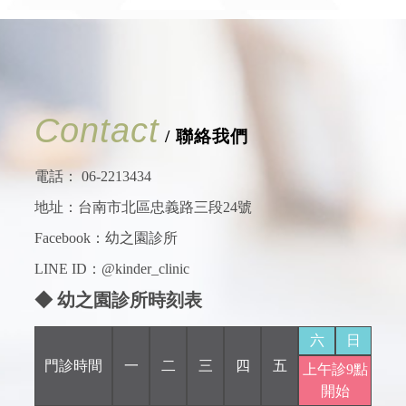
Contact
/ 聯絡我們
電話：
06-2213434
地址：台南市北區忠義路三段24號
Facebook：
幼之園診所
LINE ID：@kinder_clinic
◆ 幼之園診所時刻表
六
日
門診時間
一
二
三
四
五
上午診9點
開始