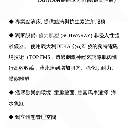
◆ 專業點滴床, 提供點滴與抗生素注射服務
◆ 獨家設備:
優力肌塑
(SCHWARZY) 非侵入性體
雕儀器。 使用義大利DEKA 公司研發的獨特電磁
場技術（TOP FMS，透過刺激神經來誘導肌肉進
行高效收縮，藉此達到增加肌肉、強化肌耐力、
體態雕塑
◆ 溫馨歡樂的環境, 童趣牆面, 豐富馬車選擇, 海
水魚缸
◆ 獨立體態管理空間