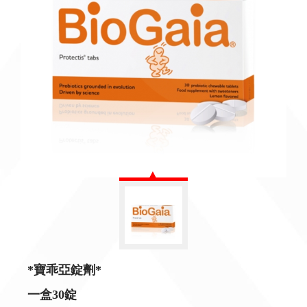
*寶乖亞錠劑*
一盒30錠