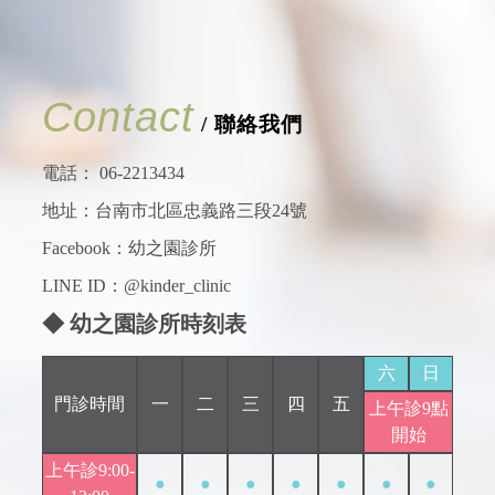
Contact
/ 聯絡我們
電話：
06-2213434
地址：台南市北區忠義路三段24號
Facebook：
幼之園診所
LINE ID：@kinder_clinic
◆ 幼之園診所時刻表
六
日
門診時間
一
二
三
四
五
上午診9點
開始
上午診9:00-
●
●
●
●
●
●
●