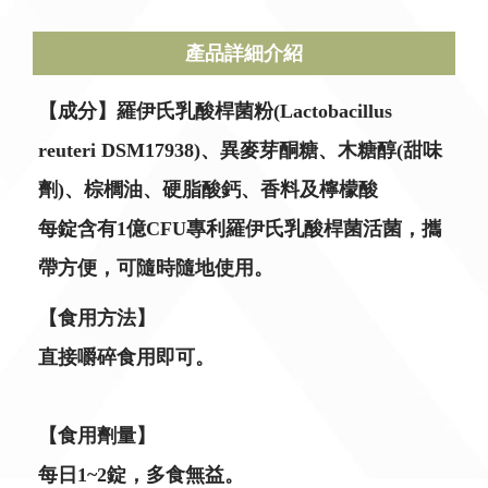
產品詳細介紹
【成分】羅伊氏乳酸桿菌粉(Lactobacillus
reuteri DSM17938)、異麥芽酮糖、木糖醇(甜味
劑)、棕櫚油、硬脂酸鈣、香料及檸檬酸
每錠含有1億CFU專利羅伊氏乳酸桿菌活菌，攜
帶方便，可隨時隨地使用。
【食用方法】
直接嚼碎食用即可。
【食用劑量】
每日1~2錠，多食無益。