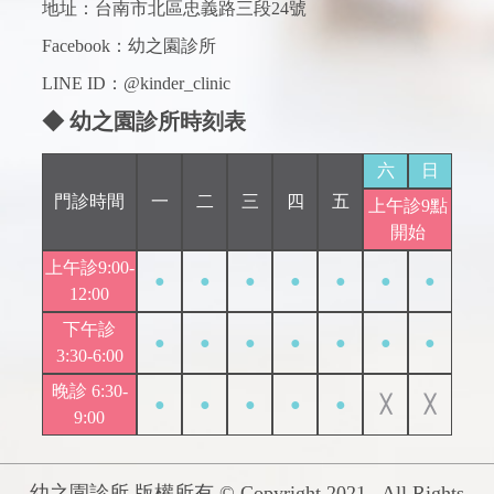
地址：台南市北區忠義路三段24號
Facebook：
幼之園診所
LINE ID：@kinder_clinic
◆ 幼之園診所時刻表
六
日
門診時間
一
二
三
四
五
上午診9點
開始
上午診9:00-
●
●
●
●
●
●
●
12:00
下午診
●
●
●
●
●
●
●
3:30-6:00
晚診 6:30-
●
●
●
●
●
╳
╳
9:00
幼之園診所 版權所有 © Copyright 2021 . All Rights