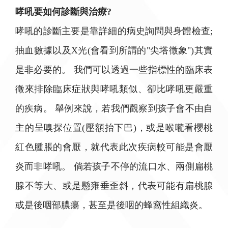
哮吼要如何診斷與治療?
哮吼的診斷主要是靠詳細的病史詢問與身體檢查;
抽血數據以及X光(會看到所謂的"尖塔徵象")其實
是非必要的。 我們可以透過一些指標性的臨床表
徵來排除臨床症狀與哮吼類似、卻比哮吼更嚴重
的疾病。 舉例來說，若我們觀察到孩子會不由自
主的呈嗅探位置(壓額抬下巴)，或是喉嚨看櫻桃
紅色腫脹的會厭，就代表此次疾病較可能是會厭
炎而非哮吼。 倘若孩子不停的流口水、兩側扁桃
腺不等大、或是懸雍垂歪斜，代表可能有扁桃腺
或是後咽部膿瘍，甚至是後咽的蜂窩性組織炎。