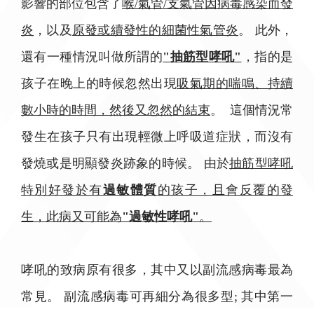
影響的部位包含了
喉/氣管/支氣管因病毒感染而發
炎
，以及
原發或續發性的細菌性氣管炎
。 此外，
還有一種情況叫做所謂的
"抽筋型哮吼"
，指的是
孩子在晚上的時候忽然出現
吸氣期的喘鳴、持續
數小時的時間，然後又忽然的結束
。 這個情況常
發生在孩子只有出現輕微上呼吸道症狀，而沒有
發燒或是明顯發炎跡象的時候。 由於
抽筋型哮吼
特別好發於有
過敏體質
的孩子，且會反覆的發
生，此病又可能為
"過敏性哮吼"
。
哮吼的致病原有很多，其中又以副流感病毒最為
常見。 副流感病毒可再細分為很多型; 其中第一