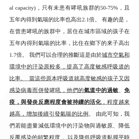
al capacity)，只有未患有哮吼族群的50-75%，且
五年內得到氣喘的比率也高出2.1倍。 有趣的是，
在曾患哮吼的族群中，居住在城市區域的孩子在
五年內得到氣喘的比率，比住在鄉下的來子高出
1.7倍。 我們可以合理的推斷這是由於
城市空氣和
環境中的汙染原較多，提高了高度敏感呼吸道的
比率。 當這些原本呼吸道就高度敏感的孩子又因
感染病毒而併發哮吼，他們的
氣道中的過敏
、
免
疫，與發炎反應程度會被持續的活化
，程度越來
越高，增加後續引發氣喘的比例
。 由此可知，我
們若能盡量減低環境中的汙染物與過敏原、降低
反覆感染的頻繁程度， 以及降低呼吸道黏膜平時