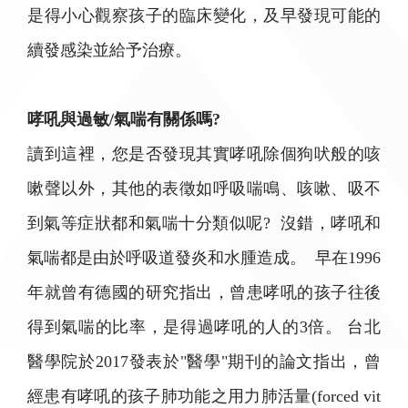
是得小心觀察孩子的臨床變化，及早發現可能的
續發感染並給予治療。
哮吼與過敏/氣喘有關係嗎?
讀到這裡，您是否發現其實哮吼除個狗吠般的咳
嗽聲以外，其他的表徵如呼吸喘鳴、咳嗽、吸不
到氣等症狀都和氣喘十分類似呢? 沒錯，哮吼和
氣喘都是由於呼吸道發炎和水腫造成。 早在1996
年就曾有德國的研究指出，曾患哮吼的孩子往後
得到氣喘的比率，是得過哮吼的人的3倍。 台北
醫學院於2017發表於"醫學"期刊的論文指出，曾
經患有哮吼的孩子肺功能之用力肺活量(forced vit