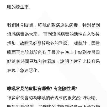
吼的發生率
。
我們剛剛提過，哮吼的致病原以病毒，特別是副
流感病毒為大宗。 而副流感病毒的活性在入秋後
增加，故哮吼好發於秋冬的季節。 據統計，因哮
吼而至急診就診的孩子最常在晚上十點到凌晨四
點這個時間區塊前往看診，說明了
哮吼比較容易
在晚上急速惡化
。
哮吼常見的症狀有哪些? 有危險性嗎?
很多家長會認為哮吼的表現來的很突然; 呼吸喘、
吸氣期喘鳴聲、如狗吠的咳嗽聲好像一下子就變