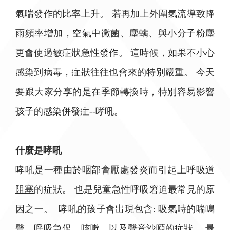
氣喘發作的比率上升。 若再加上外圍氣流導致降
雨頻率增加，空氣中黴菌、塵螨、與小分子粉塵
更會使過敏症狀急性發作。 這時候，如果不小心
感染到病毒，症狀往往也會來的特別嚴重。 今天
要跟大家分享的是在季節轉換時，特別容易影響
孩子的感染併發症--哮吼。
什麼是哮吼
哮吼是一種由於
咽部會厭處發炎
而引起
上呼吸道
阻塞
的症狀。 也是兒童急性呼吸窘迫最常見的原
因之一。 哮吼的孩子會出現包含: 吸氣時的喘鳴
聲、呼吸急促、咳嗽，以及聲音沙啞的症狀。 最