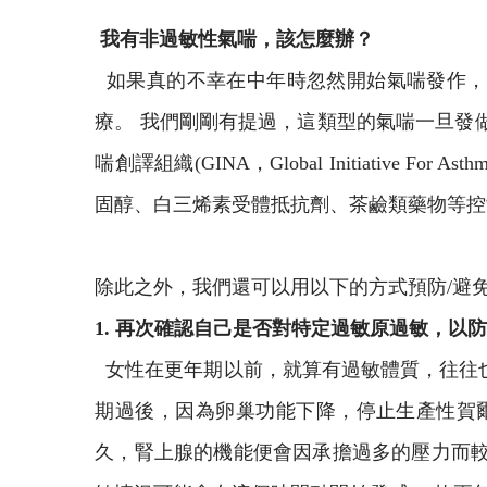
我有非過敏性氣喘，該怎麼辦？
如果真的不幸在中年時忽然開始氣喘發作，
療。 我們剛剛有提過，這類型的氣喘一旦發
喘創譯組織(GINA，Global Initiat
固醇、白三烯素受體抵抗劑、茶鹼類藥物等控
除此之外，我們還可以用以下的方式預防/避
1. 再次確認自己是否對特定過敏原過敏，以
女性在更年期以前，就算有過敏體質，往往也
期過後，因為卵巢功能下降，停止生產性賀
久，腎上腺的機能便會因承擔過多的壓力而較