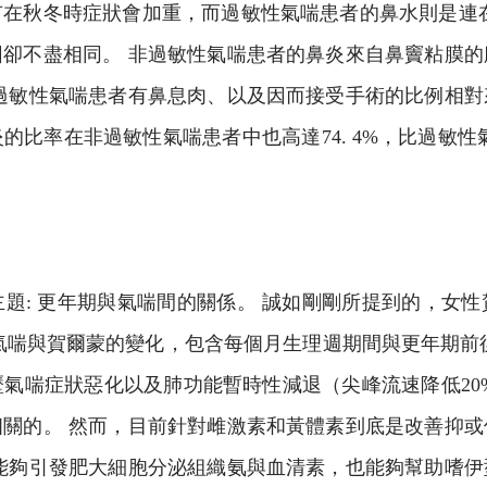
在秋冬時症狀會加重，而過敏性氣喘患者的鼻水則是連
卻不盡相同。 非過敏性氣喘患者的鼻炎來自鼻竇粘膜
過敏性氣喘患者有鼻息肉、以及因而接受手術的比例相
比率在非過敏性氣喘患者中也高達74. 4%，比過敏性
題: 更年期與氣喘間的關係。 誠如剛剛所提到的，女
氣喘與賀爾蒙的變化，包含每個月生理週期間與更年期前
歷氣喘症狀惡化以及肺功能暫時性減退（尖峰流速降低20
關的。 然而，目前針對雌激素和黃體素到底是改善抑
能夠引發肥大細胞分泌組織氨與血清素，也能夠幫助嗜