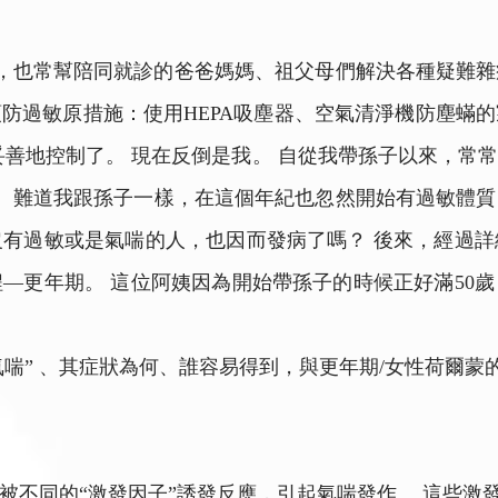
也常幫陪同就診的爸爸媽媽、祖父母們解決各種疑難雜症
防過敏原措施：使用HEPA吸塵器、空氣清淨機防塵蟎
妥善地控制了。 現在反倒是我。 自從我帶孫子以來，常
。 難道我跟孫子一樣，在這個年紀也忽然開始有過敏體質了
有過敏或是氣喘的人，也因而發病了嗎？ 後來，經過
—更年期。 這位阿姨因為開始帶孫子的時候正好滿50
氣喘” 、其症狀為何、誰容易得到，與更年期/女性荷爾蒙
被不同的“激發因子”誘發反應，引起氣喘發作。 這些激