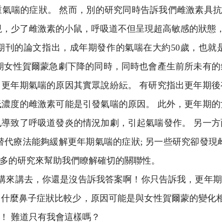
氣喘的症狀。 然而，別的研究同時告訴我們雌激素具抗發炎
現，少了雌激素的小鼠，呼吸道不但呈現超高敏感的狀態
期刊的論文指出，成年期發作的氣喘在大約50歲，也就
期女性賀爾蒙急劇下降的同時，同時也會產生前所未有
更年期氣喘的原因其實眾說紛紜。 有研究指出更年期
濃度的雌激素可能是引發氣喘的原因。 此外，更年期
導致了呼吸道發炎的情況加劇，引起氣喘發作。 另一
替代療法能夠緩解更年期氣喘的症狀; 另一些研究卻發現
多的研究來幫助我們瞭解確切的關聯性。
來講去，你還是沒告訴我答案啊！你只告訴我，更年期
什麼鼻子症狀比較少，原因可能是與女性賀爾蒙的變化相
！ 難道只有我會這樣嗎？