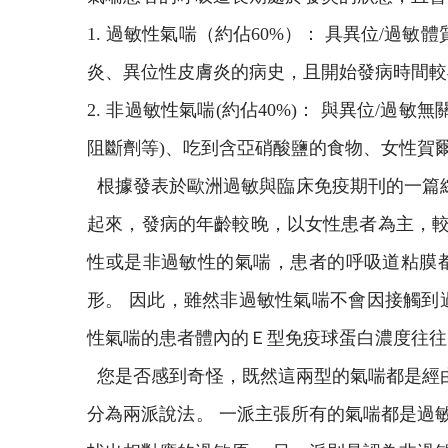
1. 過敏性氣喘（約佔60%）： 具異位/
炎、異位性皮膚炎的病史，且開始發病時間較
2. 非過敏性氣喘(約佔40%)： 與異位/
阻斷劑等)、吃到含亞硝酸鹽的食物、女性賀
根據發表於歐洲過敏與臨床免疫期刊的一篇綜
起來，發病的年齡較晚，以女性患者為主，較容
性或是非過敏性的氣喘，患者的呼吸道粘膜都長
形。 因此，雖然非過敏性氣喘不會因接觸到
性氣喘的患者體內的Ｅ型免疫球蛋白濃度往往
您是否感到奇怪，既然這兩型的氣喘都是經由
分為兩派說法。 一派主張所有的氣喘都是過