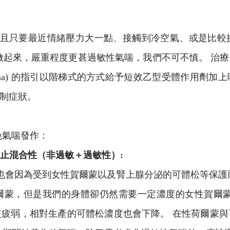
且只要最近情緒壓力大一點、接觸到冷空氣、或是比較
做起來，嚴重程度更甚過敏性氣喘，我們不可不慎。 治
ive For Asthma) 的指引以階梯式的方式給予短效乙型受
制症狀。
免氣喘發作：
防止混合性（非過敏＋過敏性）:
會因為受到女性賀爾蒙以及腎上腺分泌的可體松等保護
爾蒙，但是我們的身體卻仍然需要一定濃度的女性賀爾蒙
疲弱，相對生產的可體松濃度也會下降。 在性荷爾蒙