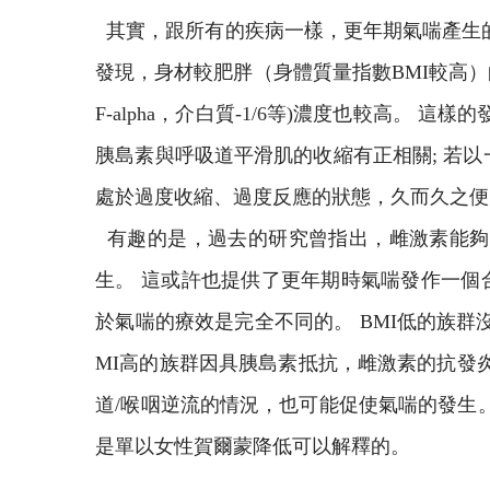
其實，跟所有的疾病一樣，更年期氣喘產生的
發現，身材較肥胖（身體質量指數BMI較高
F-alpha，介白質-1/6等)濃度也較高。
胰島素與呼吸道平滑肌的收縮有正相關; 若
處於過度收縮、過度反應的狀態，久而久之便
有趣的是，過去的研究曾指出，雌激素能夠
生。 這或許也提供了更年期時氣喘發作一個
於氣喘的療效是完全不同的。 BMI低的族
MI高的族群因具胰島素抵抗，雌激素的抗發
道/喉咽逆流的情況，也可能促使氣喘的發生
是單以女性賀爾蒙降低可以解釋的。