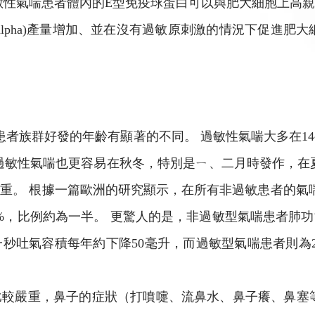
敏性氣喘患者體內的E型免疫球蛋白可以與肥大細胞上高
NF-alpha)產量增加、並在沒有過敏原刺激的情況下促
族群好發的年齡有顯著的不同。 過敏性氣喘大多在14~1
過敏性氣喘也更容易在秋冬，特別是ㄧ、二月時發作，在
重。 根據一篇歐洲的研究顯示，在所有非過敏患者的氣
4. 4%，比例約為一半。 更驚人的是，非過敏型氣喘患者
秒吐氣容積每年約下降50毫升，而過敏型氣喘患者則為2
較嚴重，鼻子的症狀（打噴嚏、流鼻水、鼻子癢、鼻塞