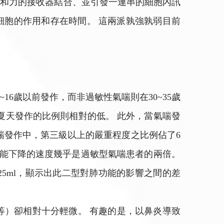
親和力的接收器結合、並引發一連串的細胞內訊
進肥大細胞的作用和存在時間。 這兩派孰強孰弱目前
6歲以前發作，而非過敏性氣喘則在30~35歲
夏天發作的比例則相對的低。 此外，當氣喘發
喘發作中，第三級以上的嚴重程度之比例佔了6
肺功能下降的速度幾乎是過敏型氣喘患者的兩倍。
5ml，顯示出此二型對肺功能的影響之間的差
等）卻相對十分輕微。 有趣的是，以鼻炎導致