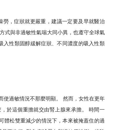
操勞，症狀就更嚴重，建議一定要及早就醫治
療方式與非過敏性氣喘大同小異，也遵守全球氣
體作用劑加上吸入性類固醇緩解症狀、不同濃度的吸入性類
而使過敏情況不那麼明顯。 然而，女性在更年
，於這個重擔就交由腎上腺來承擔。 時間一
與可體松雙重減少的情況下，本來被掩蓋住的過