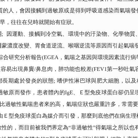
過敏體質的人，會因接觸到過敏原或是得到呼吸道感染而氣喘
早，往往在兒時就開始有症狀。
過敏無關; 因運動、接觸到冷空氣、環境中的汙染物、化學
爾蒙濃度改變、胃食道逆流、喉咽逆流等原因而引起氣喘
合研究分析報告(EGEA，氣喘之基因與環境因素流行病
易出現鼻竇/鼻息肉，肺功能也較差(FEV1第一秒吐氣容
期處於發炎的狀態; 嗜伊性淋巴球與肥大細胞，以及相關
過敏原而發作，患者體內的IgE、Ｅ型免疫球蛋白卻仍呈
比過敏性氣喘患者來的高，氣喘症狀也嚴重許多，常需
Ｅ型免疫球蛋白為媒介而引發，那麼到底他們在病生理
敏性的，而目前被我們界定為“非過敏性”得氣喘之所以也