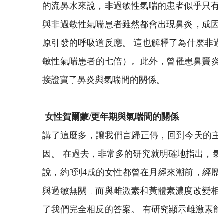
的流鼻水來說，非過敏性氣喘的患者似乎只有
與非過敏性氣喘患者雖然都會出現鼻炎，成因
原引發的呼吸道反應。 這也解釋了為什麼非
敏性氣喘患者的七倍）。此外，曾罹患鼻竇炎的
接證實了鼻炎與氣喘間的關係。
女性賀爾蒙/更年期與氣喘間的關係
講了這麼多，讓我們言歸正傳，回到今天的主
因。 在過去，非常多的研究就明確地指出，
說，約3到4成的女性都曾在月經來潮前，經
與過敏無關，而與雌激素和黃體素濃度改變相
了我們完全相反的答案。 有研究顯示雌激素