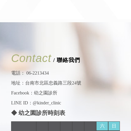
Contact
/ 聯絡我們
電話：
06-2213434
地址：台南市北區忠義路三段24號
Facebook：
幼之園診所
LINE ID：@kinder_clinic
◆ 幼之園診所時刻表
六
日