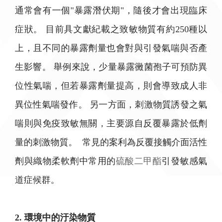
通常會有一個"暴露潛伏期"，隨後才會出現臨床
症狀。 目前具文獻紀載之致敏物質有約250種以
上，且不同的暴露劑量也會對與引發氣喘與否產
生影響。 舉例來說，少量暴露黴菌孢子可預防異
位性氣喘，但若暴露劑量提高，則會導致成人非
異位性氣喘發作。 另一方面，刺激物質誘發之氣
喘則與免疫致敏無關，主要源自反覆暴露於低劑
量的刺激物質。 常見的案利為反覆接觸介面活性
劑與織物柔軟劑中常用的
硫酸二甲酯
引發敏感氣
道症候群。
2. 環境中的汙染物質