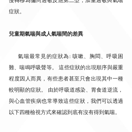
慢轉移為偏向過敏反應第二型，加重過敏與氣喘
症狀。
兒童期氣喘與成人氣喘間的差異
氣喘最常見的症狀為: 咳嗽、胸悶、呼吸困
難、喘鳴呼吸聲等。 這些症狀的出現順序與嚴重
程度因人而異，有些患者甚至只會出現其中一種
較明顯的症狀。 由於呼吸道感染、胃食道逆流，
與心血管疾病也常導致這些症狀，我們可以透過
以下四種檢視方式來確認到底有沒有得到氣喘。