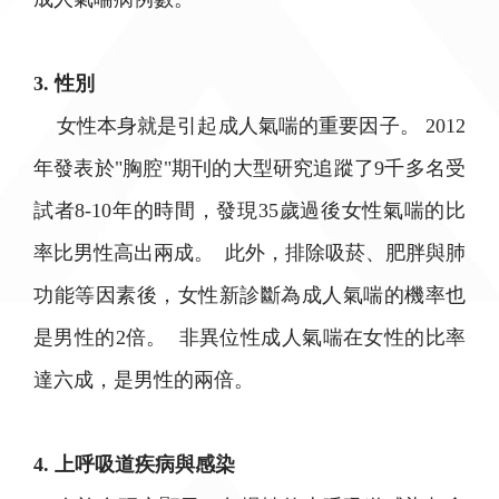
3. 性別
女性本身就是引起成人氣喘的重要因子。 2012
年發表於"胸腔"期刊的大型研究追蹤了9千多名受
試者8-10年的時間，發現35歲過後女性氣喘的比
率比男性高出兩成。 此外，排除吸菸、肥胖與肺
功能等因素後，女性新診斷為成人氣喘的機率也
是男性的2倍。 非異位性成人氣喘在女性的比率
達六成，是男性的兩倍。
4. 上呼吸道疾病與感染