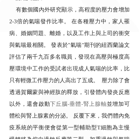
有數個國內外研究顯示，高程度的壓力會增加
2-3倍的氣喘發作比率。 在各種壓力中，家人罹
病、婚姻問題、離婚，以及工作上與上司的衝突
與氣喘最相關。 發表於"氣喘"期刊的紐西蘭論文
評估了兩千九百多名職員，發現在高壓與極度高
壓環境中工作的受試者出現成人氣喘的比率，比
只有輕微工作壓力的人高出了五成。 壓力除了會
透過賀爾蒙與神經肽的釋放，引發體內發炎反應
以外，還會啟動
下丘腦-垂體-腎上腺軸
並增加可
體松與腎上腺素的分泌。 反覆下來，我們體內免
疫系統的平衡便會從第一型輔助型T細胞為主慢