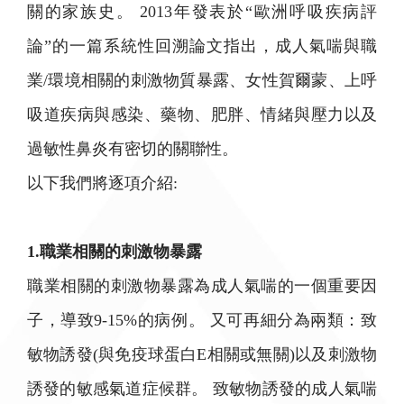
關的家族史。 2013年發表於“歐洲呼吸疾病評
論”的一篇系統性回溯論文指出，成人氣喘與職
業/環境相關的刺激物質暴露、女性賀爾蒙、上呼
吸道疾病與感染、藥物、肥胖、情緒與壓力以及
過敏性鼻炎有密切的關聯性。
以下我們將逐項介紹:
1.職業相關的刺激物暴露
職業相關的刺激物暴露為成人氣喘的一個重要因
子，導致9-15%的病例。 又可再細分為兩類：致
敏物誘發(與免疫球蛋白E相關或無關)以及刺激物
誘發的敏感氣道症候群。 致敏物誘發的成人氣喘