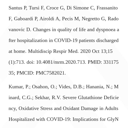
Santus P, Tursi F, Croce G, Di Simone C, Frassanito
F, Gaboardi P, Airoldi A, Pecis M, Negretto G, Rado
vanovic D. Changes in quality of life and dyspnoea a
fter hospitalization in COVID-19 patients discharged
at home. Multidiscip Respir Med. 2020 Oct 13;15
(1):713. doi: 10.4081/mrm.2020.713. PMID: 331175
35; PMCID: PMC7582021.
Kumar, P.; Osahon, O.; Vides, D.B.; Hanania, N.; M
inard, C.G.; Sekhar, R.V. Severe Glutathione Deficie
ncy, Oxidative Stress and Oxidant Damage in Adults
Hospitalized with COVID-19: Implications for GlyN