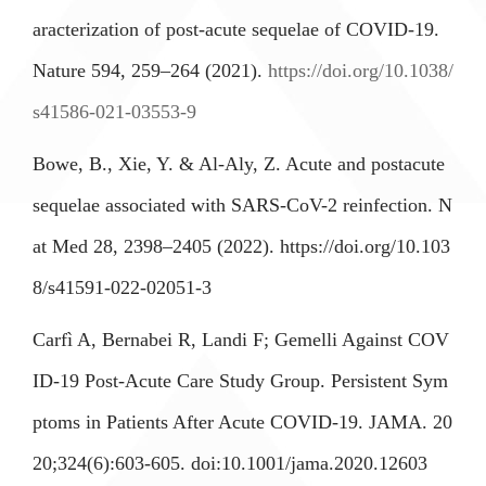
aracterization of post-acute sequelae of COVID-19.
Nature 594, 259–264 (2021).
https://doi.org/10.1038/
s41586-021-03553-9
Bowe, B., Xie, Y. & Al-Aly, Z. Acute and postacute
sequelae associated with SARS-CoV-2 reinfection. N
at Med 28, 2398–2405 (2022). https://doi.org/10.103
8/s41591-022-02051-3
Carfì A, Bernabei R, Landi F; Gemelli Against COV
ID-19 Post-Acute Care Study Group. Persistent Sym
ptoms in Patients After Acute COVID-19. JAMA. 20
20;324(6):603-605. doi:10.1001/jama.2020.12603