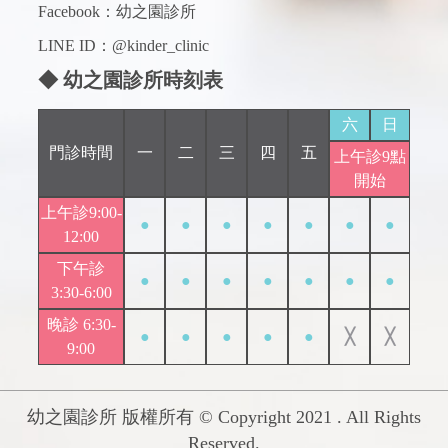
Facebook：
幼之園診所
LINE ID：@kinder_clinic
◆ 幼之園診所時刻表
六
日
門診時間
一
二
三
四
五
上午診9點
開始
上午診9:00-
●
●
●
●
●
●
●
12:00
下午診
●
●
●
●
●
●
●
3:30-6:00
晚診 6:30-
●
●
●
●
●
╳
╳
9:00
幼之園診所 版權所有 © Copyright 2021 . All Rights
Reserved.