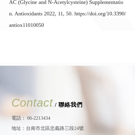
AC (Glycine and N-Acetylcysteine) Supplementatio
n. Antioxidants 2022, 11, 50. https://doi.org/10.3390/
antiox11010050
Contact
/ 聯絡我們
電話：
06-2213434
地址：台南市北區忠義路三段24號