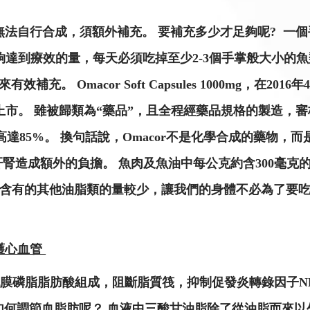
無法自行合成，須額外補充。 要補充多少才足夠呢? 一個手
到足夠達到療效的量，每天必須吃掉至少2-3個手掌般大小的
有效補充。 Omacor Soft Capsules 1000mg，
市。 雖被歸類為“藥品”，且全程經藥品規格的製造，審核
A濃度高達85%。 換句話說，Omacor不是化學合成的藥物
腎造成額外的負擔。 魚肉及魚油中每公克約含300毫克的EP
克中含有的其他油脂類的量較少，讓我們的身體不必為了要吃o
保護心血管
變細胞膜磷脂脂肪酸組成，阻斷脂質筏，抑制促發炎轉錄因子NF-
-3是如何調節血脂肪呢？ 血液中三酸甘油脂除了從油脂而