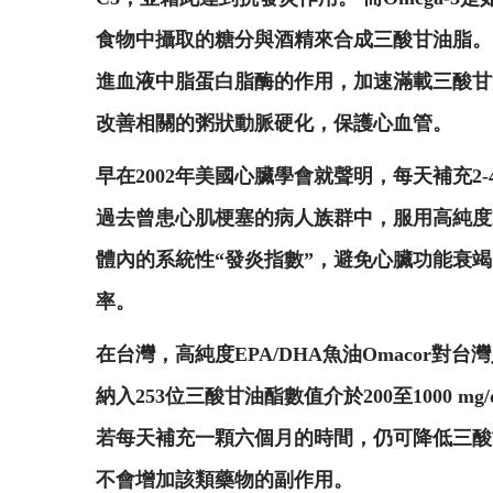
食物中攝取的糖分與酒精來合成三酸甘油脂。 O
進血液中脂蛋白脂酶的作用，加速滿載三酸甘
改善相關的粥狀動脈硬化，保護心血管。
早在2002年美國心臟學會就聲明，每天補充2-4
過去曾患心肌梗塞的病人族群中，服用高純度E
體內的系統性“發炎指數”，避免心臟功能衰竭
率。
在台灣，高純度EPA/DHA魚油Omaco
納入253位三酸甘油酯數值介於200至1000
若每天補充一顆六個月的時間，仍可降低三酸甘油脂
不會增加該類藥物的副作用。