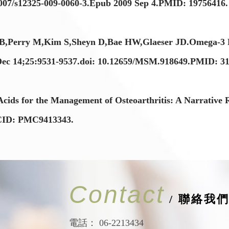
.1007/s12325-009-0060-3.Epub 2009 Sep 4.PMID: 19756416.
B,Perry M,Kim S,Sheyn D,Bae HW,Glaeser JD.Omega-3 Fa
9 Dec 14;25:9531-9537.doi: 10.12659/MSM.918649.PMID:
ds for the Management of Osteoarthritis: A Narrative R
MCID: PMC9413343.
Contact
/ 聯絡我
電話：
06-2213434