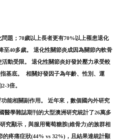
化問題；70歲以上長者更有70%以上罹患退化
降至40多歲。 退化性關節炎成因為關節內軟骨
使活動受限。 退化性關節炎好發於壓力承受較
指基底。 相關好發因子為年齡、性別、運
2-3倍。
與腎功能相關副作用。 近年來，數個國內外研究
英國醫學雜誌期刊的大型澳洲研究統計了26萬多
德國研究顯示，與服用葡萄糖胺(維骨力)的族群相
痛症狀(44% vs 32%)，且結果達統計顯