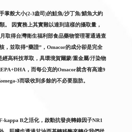
掌般大小(2-3盎司)的鮭魚/沙丁魚/鯖魚大約
魚類。 因實務上其實難以達到這樣的攝取量，
在2016年4月取得台灣衛生福利部食品藥物管理署通過查
，並取得“藥證”，Omacor的成分卻是完全
，而是經高科技萃取，具環境賀爾蒙/重金屬/汙染物
A+DHA，而每公克的Omacor就含有高達9
mega-3而吸收到多餘的不必要脂肪。
kappa B之活化，啟動抗發炎轉錄因子NR1
來以外，肝臟也透過甘油西基轉移酶來轉化我們從