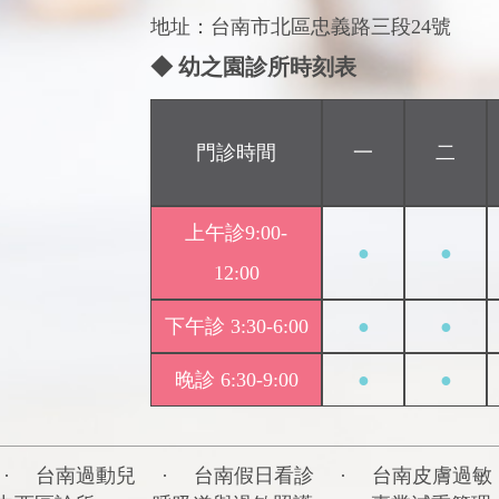
地址：台南市北區忠義路三段24號
◆ 幼之園診所時刻表
門診時間
一
二
上午診9:00-
●
●
12:00
下午診 3:30-6:00
●
●
晚診 6:30-9:00
●
●
·
台南過動兒
·
台南假日看診
·
台南皮膚過敏