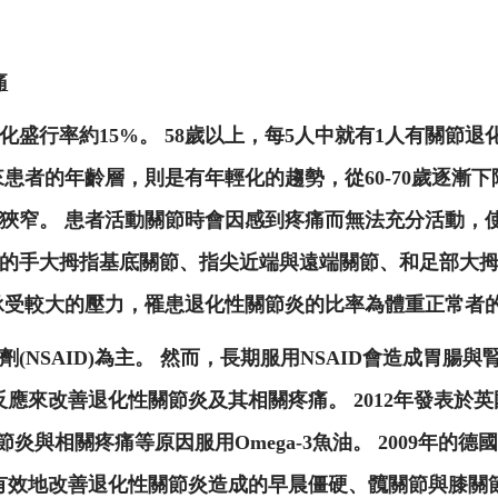
痛
化盛行率約15%。 58歲以上，每5人中就有1人有關節退
患者的年齡層，則是有年輕化的趨勢，從60-70歲逐漸下
狹窄。 患者活動關節時會因感到疼痛而無法充分活動，
的手大拇指基底關節、指尖近端與遠端關節、和足部大拇
承受較大的壓力，罹患退化性關節炎的比率為體重正常者的
NSAID)為主。 然而，長期服用NSAID會造成胃腸
炎反應來改善退化性關節炎及其相關疼痛。 2012年發表於
節炎與相關疼痛等原因服用Omega-3魚油。 2009年的
更有效地改善退化性關節炎造成的早晨僵硬、髖關節與膝關節的疼