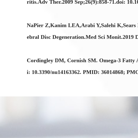
ritis.Adv Ther.2009 Sep;26(9):858-71.doi: 10
NaPier Z,Kanim LEA,Arabi Y,Salehi K,Sears 
ebral Disc Degeneration.Med Sci Monit.201
Cordingley DM, Cornish SM. Omega-3 Fatty Aci
i: 10.3390/nu14163362. PMID: 36014868; P