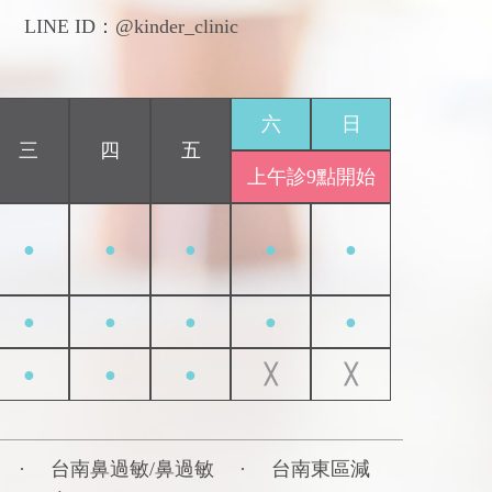
LINE ID：@kinder_clinic
六
日
三
四
五
上午診9點開始
●
●
●
●
●
●
●
●
●
●
●
●
●
╳
╳
·
台南鼻過敏/鼻過敏
·
台南東區減