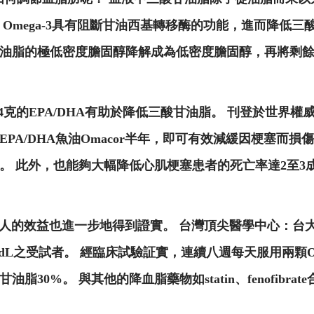
mega-3具有阻斷甘油西基轉移酶的功能，進而降低三酸甘
油脂的極低密度膽固醇降解成為低密度膽固醇，再將剩
克的EPA/DHA有助於降低三酸甘油脂。 刊登於世界權威期
PA/DHA魚油Omacor半年，即可有效減緩因梗塞而
。 此外，也能夠大幅降低心肌梗塞患者的死亡率達2至3
r對台灣人的效益也進一步地得到證實。 台灣頂尖醫學中心
 mg/dL之受試者。 經臨床試驗証實，連續八週每天服用兩顆
30%。 與其他的降血脂藥物如statin、fenofibr