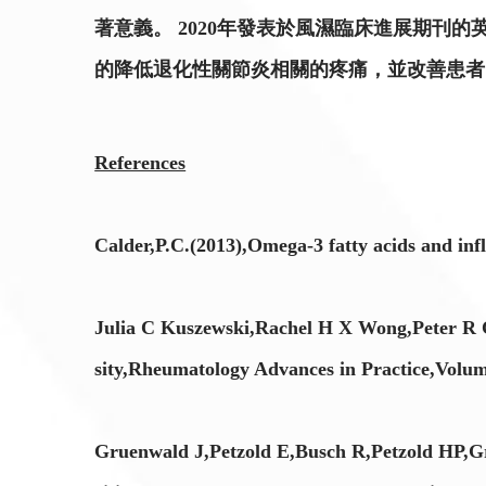
著意義。 2020年發表於風濕臨床進展期刊的
的降低退化性關節炎相關的疼痛，並改善患
References
Calder,P.C.(2013),Omega-3 fatty acids and in
Julia C Kuszewski,Rachel H X Wong,Peter R C H
sity,Rheumatology Advances in Practice,Volum
Gruenwald J,Petzold E,Busch R,Petzold HP,Gra