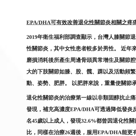
EPA/DHA可有效改善退化性關節炎相關之疼
2019年衛生福利部調查顯示，台灣人膝關節退
性關節炎，其中女性患者較多於男性。 近年來
磨損消耗後所產生周邊骨頭異常增生及關節腔
大的下肢關節如膝、股、髖、踝以及活動頻繁
動、姿勢、肥胖。 以肥胖來說，重量使關節
退化性關節炎的治療第一線以非類固醇抗止痛劑(
發現，補充高濃度EPA/DHA可透過降低發
名45歲以上成人，發現32.6%都曾因退化性關
比，同樣在治療26週後，服用EPA/DHA能