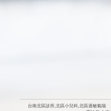
台南北區診所,北區小兒科,北區過敏氣喘