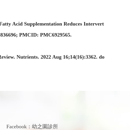
tty Acid Supplementation Reduces Intervert
 31836696; PMCID: PMC6929565.
eview. Nutrients. 2022 Aug 16;14(16):3362. do
們
Facebook：
幼之園診所