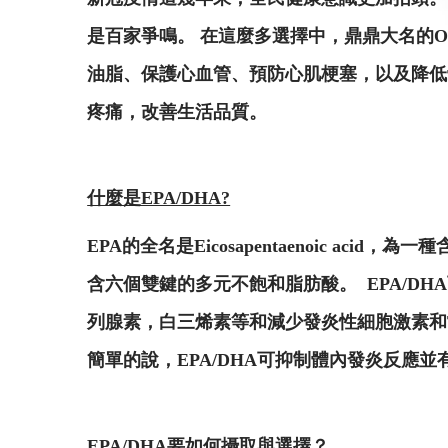
是百家爭鳴。 在這麼多選擇中，鼎鼎大名的Ome
油脂、保護心血管、預防心肌梗塞，以及降低體內
疼痛，改善生活品質。
什麼是EPA/DHA?
EPA的全名是Eicosapentaenoic acid，為
含六個雙鍵的多元不飽和脂肪酸。 EPA/
列腺素，白三烯素等和減少發炎性細胞激素和T細胞重
簡單的說，EPA/DHA可抑制體內發炎反應並
EPA/DHA要如何攝取與選擇？