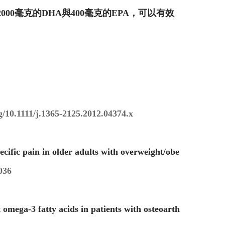
0毫克的DHA與400毫克的EPA，可以有效
rg/10.1111/j.1365-2125.2012.04374.x
ific pain in older adults with overweight/obe
036
mega-3 fatty acids in patients with osteoarth