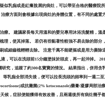
疑似乳痂或是紅癢脫屑的病灶，可以帶至合格的醫療院所
 治療方面則會根據出現病灶的身體位置，有不同的處置
治療。 建議家長每天用溫和的嬰兒專用沐浴洗髮精，溫
梳理，使其掉落。 若仍有些黏著性較強不易去除的部分
刷或細齒梳輕輕去除。 注意千萬不能硬摳或是用力撕除
，可以在洗頭前15分鐘塗抹於頭皮，再一起沖掉。 2019
研究，追蹤了約300名寶寶的情況。 結果指出，併用含
。 等乳痂全部消失後，便可以拉長洗頭的頻率到一週二至
ortisone)或抗黴菌(2% ketoconazole)藥膏
10天候，症狀便能獲得有效改善，且兩週後所有病灶幾乎