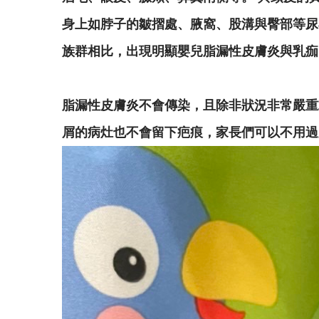
身上如脖子的皺摺處、腋窩、股溝與臀部等尿
族群相比，出現明顯嬰兒脂漏性皮膚炎與乳痂
脂漏性皮膚炎不會傳染，且除非狀況非常嚴重
屑的病灶也不會留下疤痕，家長們可以不用過