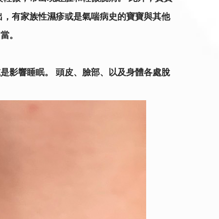
出，有家族性濕疹或是氣喘病史的寶寶與其他
相當。
是影響睡眠。 頭皮、臉部、以及身體各處脫