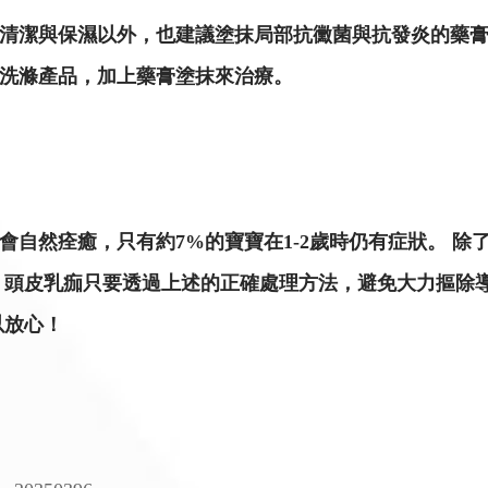
清潔與保濕以外，也建議塗抹局部抗黴菌與抗發炎的藥膏
洗滌產品，加上藥膏塗抹來治療。
會自然痊癒，只有約7%的寶寶在1-2歲時仍有症狀。 
 頭皮乳痂只要透過上述的正確處理方法，避免大力摳除
以放心！