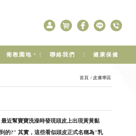
+
衛教園地
聯絡我們
健康保健
首頁
皮膚專區
，最近幫寶寶洗澡時發現頭皮上出現黃黃黏
到的?" 其實，這些看似頭皮正式名稱為"乳