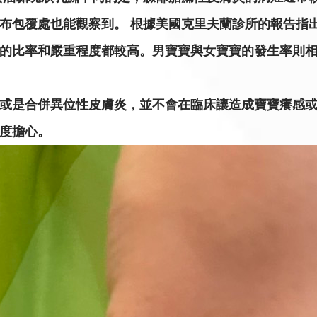
布包覆處也能觀察到。 根據美國克里夫蘭診所的報告指
的比率和嚴重程度都較高。男寶寶與女寶寶的發生率則
或是合併異位性皮膚炎，並不會在臨床讓造成寶寶癢感或
度擔心。