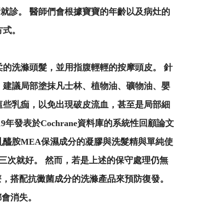
就診。 醫師們會根據寶寶的年齡以及病灶的
方式。
柔的洗滌頭髮，並用指腹輕輕的按摩頭皮。 針
，建議局部塗抹凡士林、植物油、礦物油、嬰
這些乳痂，以免出現破皮流血，甚至是局部細
年發表於Cochrane資料庫的系統性回顧論文
乳醯胺MEA保濕成分的凝膠與洗髮精與單純使
三次就好。 然而，若是上述的保守處理仍無
/凝膠局部治療，搭配抗黴菌成分的洗滌產品來預防復發。
都會消失。