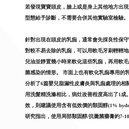
若發現寶寶頭皮，臉上或是身上其他地方出現
型態給予診斷，不需要合併其他實驗室檢驗。
針對出現在頭皮的乳痂，通常會先採良性保守
對較不易去除的乳痂，可以用軟毛牙刷輕輕地
兒油並靜置幾小時來軟化這些乳痂，再用軟毛
菌感染的情形。 市面上也有軟化乳痂專用的乳液
分析了6篇嬰兒脂漏性皮膚炎與乳痂處理的相關
用洗髮精洗滌相比，病灶改善程度高出了1成
效，則建議使用含有低效價的類固醇(1% hydroc
研究指出，使用局部類固醇/抗黴菌藥膏約7-