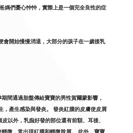
讓爸媽們憂心忡忡，實際上是一個完全良性的症
後便會開始慢慢消退，大部分的孩子在一歲後乳
孕期間通過胎盤傳給寶寶的男性賀爾蒙影響，
度孳生，產生感染與發炎。 發炎紅腫的皮膚使皮屑
除了頭皮以外，乳痂好發的部位還有前額、耳後、
較輕微，常出現紅腫和輕微脫屑。 此外，寶寶